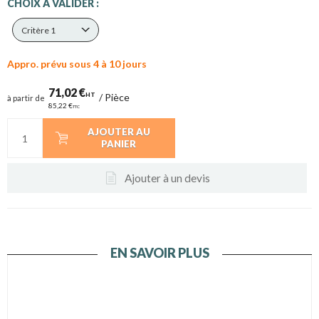
CHOIX A VALIDER :
Critère 1
Appro. prévu sous 4 à 10 jours
71,02 €
HT
/
Pièce
à partir de
85,22 €
TTC
AJOUTER AU
PANIER
Ajouter à un devis
EN SAVOIR PLUS