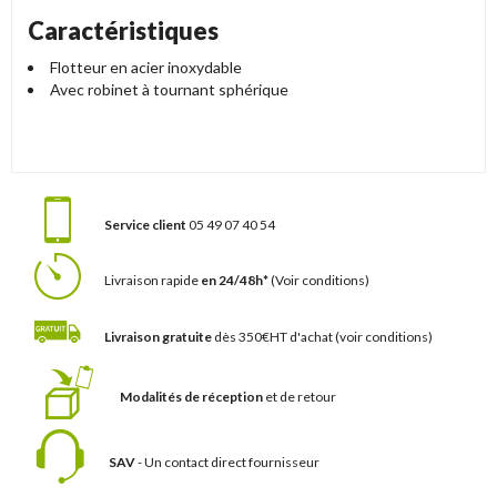
Caractéristiques
Flotteur en acier inoxydable
Avec robinet à tournant sphérique
Service client
05 49 07 40 54
Livraison rapide
en 24/48h*
(Voir conditions)
Livraison gratuite
dès 350€HT d'achat
(voir conditions)
Modalités de réception
et de retour
SAV
- Un contact
direct fournisseur