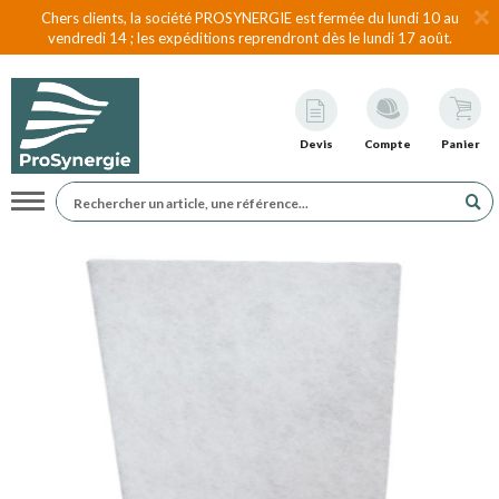
Chers clients, la société PROSYNERGIE est fermée du lundi 10 au
vendredi 14 ; les expéditions reprendront dès le lundi 17 août.
Devis
Compte
Panier
Navigation