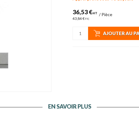
36,53 €
HT
/
Pièce
43,84 €
TTC
AJOUTER AU P
EN SAVOIR PLUS