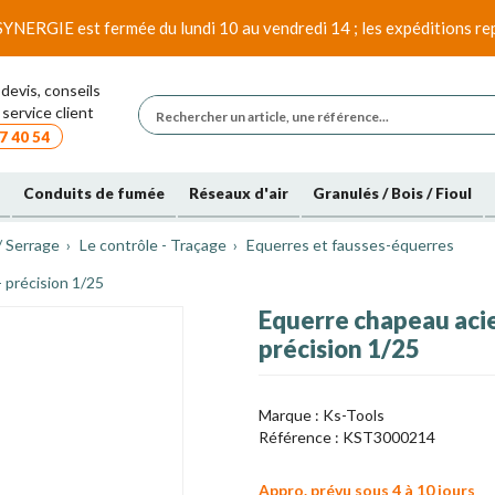
SYNERGIE est fermée du lundi 10 au vendredi 14 ; les expéditions rep
devis, conseils
service client
7 40 54
Conduits de fumée
Réseaux d'air
Granulés / Bois / Fioul
/ Serrage
Le contrôle - Traçage
Equerres et fausses-équerres
 précision 1/25
Equerre chapeau acie
précision 1/25
Marque :
Ks-Tools
Référence :
KST3000214
Appro. prévu sous 4 à 10 jours