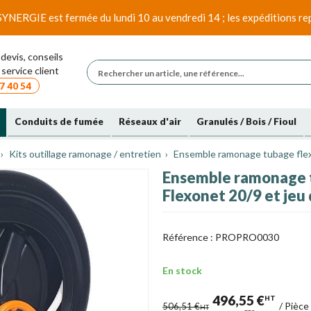
SYNERGIE est fermée du lundi 10 au vendredi 14 ; les expéditions rep
devis, conseils
service client
7 40 54
Conduits de fumée
Réseaux d'air
Granulés / Bois / Fioul
Kits outillage ramonage / entretien
Ensemble ramonage tubage flexi
Ensemble ramonage t
Flexonet 20/9 et jeu
Référence :
PROPRO0030
En stock
496,55 €
HT
/
Pièce
506,51 €
HT