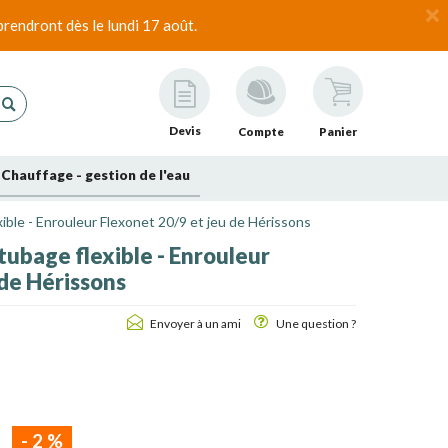
rendront dès le lundi 17 août.
Devis
Compte
Panier
Chauffage - gestion de l'eau
ble - Enrouleur Flexonet 20/9 et jeu de Hérissons
ubage flexible - Enrouleur
 de Hérissons
Envoyer à un ami
Une question ?
-
2
%