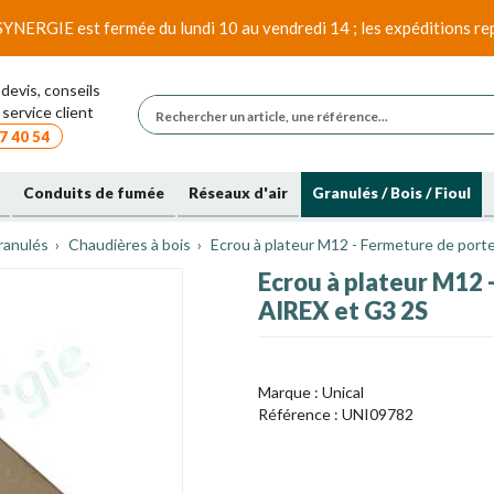
SYNERGIE est fermée du lundi 10 au vendredi 14 ; les expéditions rep
devis, conseils
service client
7 40 54
Conduits de fumée
Réseaux d'air
Granulés / Bois / Fioul
ranulés
Chaudières à bois
Ecrou à plateur M12 - Fermeture de port
Ecrou à plateur M12 
AIREX et G3 2S
Marque :
Unical
Référence :
UNI09782