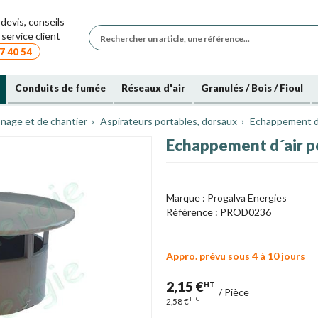
devis, conseils
service client
7 40 54
Conduits de fumée
Réseaux d'air
Granulés / Bois / Fioul
nage et de chantier
Aspirateurs portables, dorsaux
Echappement d´
Echappement d´air po
Marque :
Progalva Energies
Référence :
PROD0236
Appro. prévu sous 4 à 10 jours
2,15 €
HT
/
Pièce
TTC
2,58 €