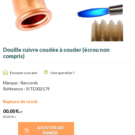
Douille cuivre coudée à souder (écrou non
compris)
Envoyer à un ami
Une question ?
Marque : Raccords
Référence :
SITE002179
Rupture de stock
00,00 €
HT
00,00 €
TTC
AJOUTER AU
PANIER