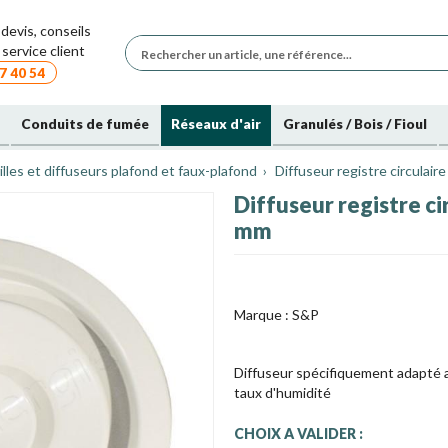
devis, conseils
service client
7 40 54
Conduits de fumée
Réseaux d'air
Granulés / Bois / Fioul
illes et diffuseurs plafond et faux-plafond
Diffuseur registre circulair
Diffuseur registre ci
mm
Marque :
S&P
Diffuseur spécifiquement adapté au
taux d'humidité
CHOIX A VALIDER :