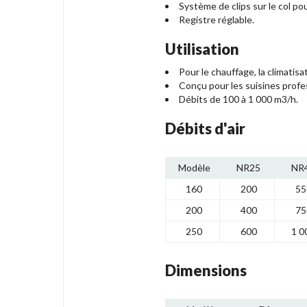
Système de clips sur le col pour
Registre réglable.
Utilisation
Pour le chauffage, la climatisat
Conçu pour les suisines profes
Débits de 100 à 1 000 m3/h.
Débits d'air
Modèle
NR25
NR
160
200
55
200
400
75
250
600
1 0
Dimensions