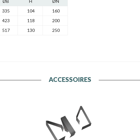
ØB
H
ØN
335
104
160
423
118
200
517
130
250
ACCESSOIRES