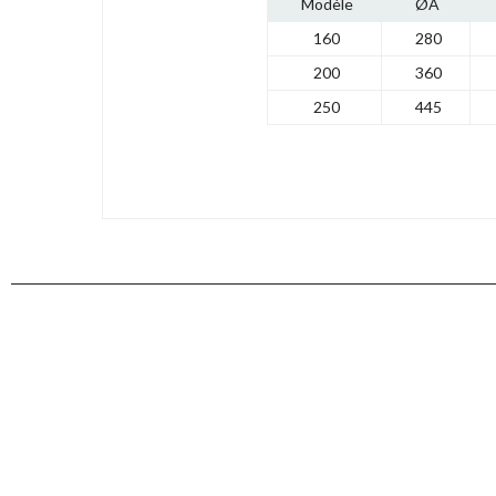
Modèle
ØA
160
280
200
360
250
445