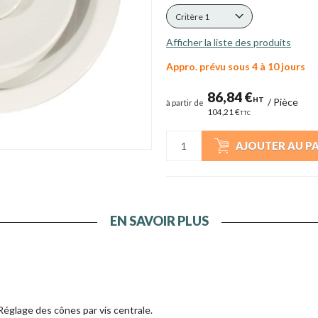
Critère 1
Afficher la liste des produits
Appro. prévu sous 4 à 10 jours
86,84 €
HT
/
Pièce
à partir de
104,21 €
TTC
AJOUTER AU P
EN SAVOIR PLUS
Réglage des cônes par vis centrale.