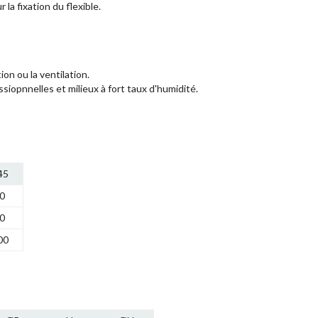
 la fixation du flexible.
ion ou la ventilation.
siopnnelles et milieux à fort taux d'humidité.
45
0
0
00