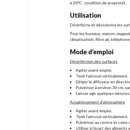
à 20°C- condition de propreté).
Utilisation
Désinfecte et désodorise les surf
Pour les bureaux, maison, magasins
climatisatioin, filtre air, téléph
Mode d’emploi
Désinfection des surfaces
Agiter avant emploi.
Tenir l’aérosol verticalement.
Diriger le diffuseur en directio
Pulvériser à environ 30 cm, sa
Laisser agir quelques minutes
Assainissement d’atmosphère
Agiter avant emploi.
Tenir l’aérosol verticalement.
Pulvériser au centre et coins d
Utiliser à l’écart des aliment