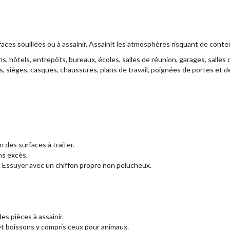
aces souillées ou à assainir. Assainit les atmosphères risquant de conte
, hôtels, entrepôts, bureaux, écoles, salles de réunion, garages, salles de
ones, sièges, casques, chaussures, plans de travail, poignées de portes et d
n des surfaces à traiter.
ns excès.
. Essuyer avec un chiffon propre non pelucheux.
es pièces à assainir.
s et boissons y compris ceux pour animaux.