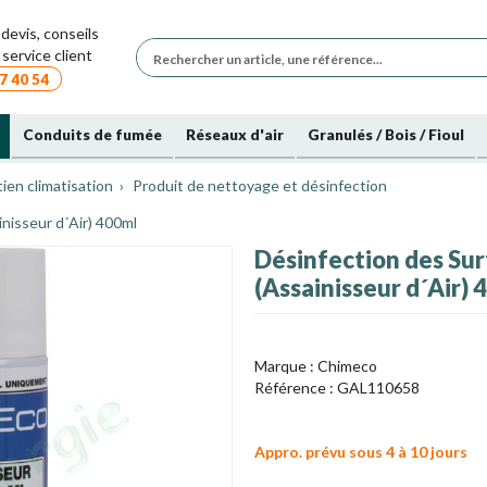
devis, conseils
service client
7 40 54
Conduits de fumée
Réseaux d'air
Granulés / Bois / Fioul
ien climatisation
Produit de nettoyage et désinfection
nisseur d´Air) 400ml
Désinfection des Su
(Assainisseur d´Air)
Marque :
Chimeco
Référence :
GAL110658
Appro. prévu sous 4 à 10 jours