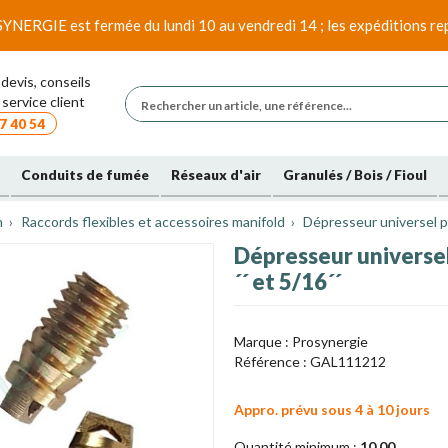
SYNERGIE est fermée du lundi 10 au vendredi 14 ; les expéditions rep
devis, conseils
service client
7 40 54
Conduits de fumée
Réseaux d'air
Granulés / Bois / Fioul
n
Raccords flexibles et accessoires manifold
Dépresseur universel po
Dépresseur universel 
´´ et 5/16´´
Marque :
Prosynergie
Référence :
GAL111212
Appro. prévu sous 4 à 10 jours
Quantité minimum :
10,00