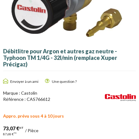
Débitlitre pour Argon et autres gaz neutre -
Typhoon TM 1/4G - 32l/min (remplace Xuper
Précigaz)
Envoyer à un ami
Une question ?
Marque :
Castolin
Référence :
CAS766612
Appro. prévu sous 4 à 10 jours
73,07 €
HT
/
Pièce
TTC
87,68 €