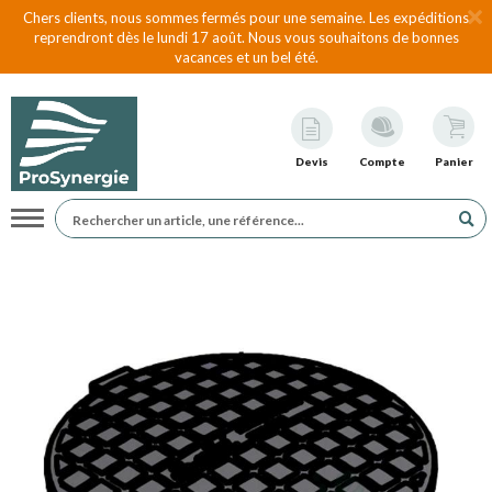
Chers clients, nous sommes fermés pour une semaine. Les expéditions
reprendront dès le lundi 17 août. Nous vous souhaitons de bonnes
vacances et un bel été.
Devis
Compte
Panier
Navigation