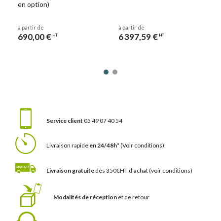
en option)
à partir de
à partir de
690,00 €
6 397,59 €
HT
HT
Service client
05 49 07 40 54
Livraison rapide
en 24/48h*
(Voir conditions)
Livraison gratuite
dès 350€HT d'achat
(voir conditions)
Modalités de réception
et de retour