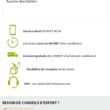
Aucune description.
Service client
05 49 07 40 54
Livraison rapide
en 24/48h*
(Voir conditions)
Livraison gratuite
dès 350€HT d'achat
(voir conditions)
Modalités de réception
et de retour
SAV
- Un contact
direct fournisseur
BESOIN DE CONSEILS D'EXPERT ?