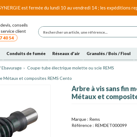
SYNERGIE est fermée du lundi 10 au vendredi 14 ; les expéditions rep
devis, conseils
service client
7 40 54
Conduits de fumée
Réseaux d'air
Granulés / Bois / Fioul
/ Ebavurage
Coupe-tube électrique molette ou scie REMS
ique Métaux et composites REMS Cento
Arbre à vis sans fin
Métaux et composit
Marque :
Rems
Référence :
REMDET000099