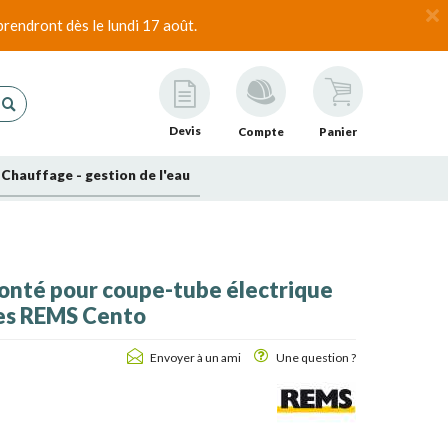
rendront dès le lundi 17 août.
Devis
Compte
Panier
Chauffage - gestion de l'eau
 monté pour coupe-tube électrique
es REMS Cento
Envoyer à un ami
Une question ?