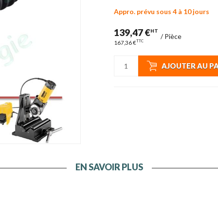
Appro. prévu sous 4 à 10 jours
139,47 €
HT
/
Pièce
TTC
167,36 €
AJOUTER AU P
EN SAVOIR PLUS