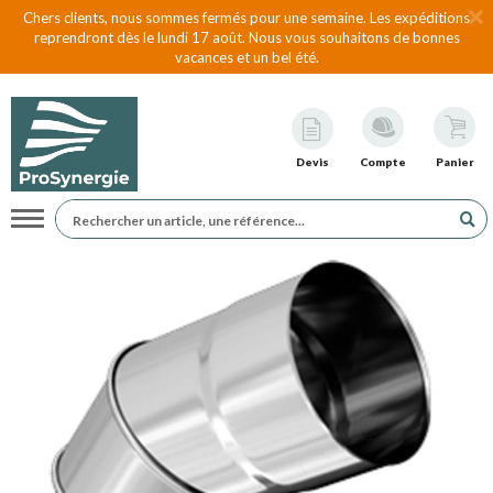
Chers clients, nous sommes fermés pour une semaine. Les expéditions
reprendront dès le lundi 17 août. Nous vous souhaitons de bonnes
vacances et un bel été.
Devis
Compte
Panier
Navigation