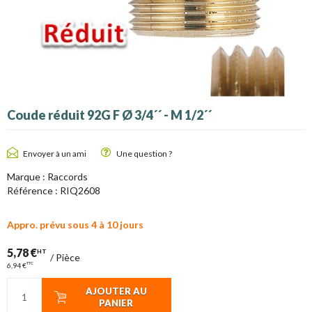
Coude réduit 92G F Ø 3/4´´ - M 1/2´´
Envoyer à un ami
Une question ?
Marque :
Raccords
Référence :
RIQ2608
Appro. prévu sous 4 à 10 jours
5,78 €
HT
/
Pièce
TTC
6,94 €
AJOUTER AU
PANIER