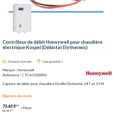
Contrôleur de débit Honeywell pour chaudière
électrique Kospel (Débistat Elythermic)
Envoyer à un ami
Une question ?
Marque :
Honeywell
Référence :
CTCKOS00945
Capteur de débit pour chaudière Deville Elythermic 24T et 15 M
Rupture de stock
73,65 €
HT
/
Pièce
TTC
88,38 €