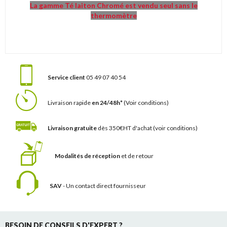
La gamme Té laiton Chromé est vendu seul sans le
thermomètre
Service client
05 49 07 40 54
Livraison rapide
en 24/48h*
(Voir conditions)
Livraison gratuite
dès 350€HT d'achat
(voir conditions)
Modalités de réception
et de retour
SAV
- Un contact
direct fournisseur
BESOIN DE CONSEILS D'EXPERT ?