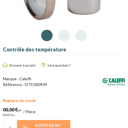
Contrôle des température
Envoyer à un ami
Une question ?
Marque : Caleffi
Référence :
SITE000939
Rupture de stock
00,00 €
HT
/
Pièce
00,00 €
TTC
AJOUTER AU