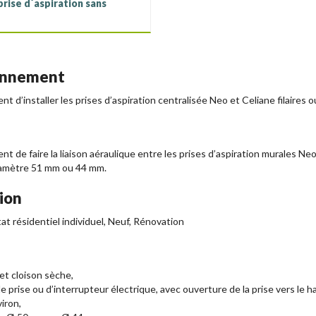
rise d´aspiration sans
ionnement
 d’installer les prises d’aspiration centralisée Neo et Celiane filaires ou
t de faire la liaison aéraulique entre les prises d’aspiration murales Ne
diamètre 51 mm ou 44 mm.
ion
itat résidentiel individuel, Neuf, Rénovation
et cloison sèche,
de prise ou d’interrupteur électrique, avec ouverture de la prise vers le ha
iron,