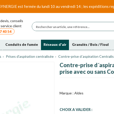
SYNERGIE est fermée du lundi 10 au vendredi 14 ; les expéditions rep
devis, conseils
service client
7 40 54
Conduits de fumée
Réseaux d'air
Granulés / Bois / Fioul
s
Prises d’aspiration centralisée
Contre-prise d´aspiration Centrali
Contre-prise d´aspir
prise avec ou sans C
Marque :
Aldes
CHOIX A VALIDER :