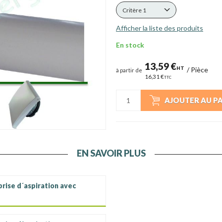
Critère 1
Afficher la liste des produits
En stock
13,59 €
HT
/
Pièce
à partir de
16,31 €
TTC
AJOUTER AU P
EN SAVOIR PLUS
rise d´aspiration avec