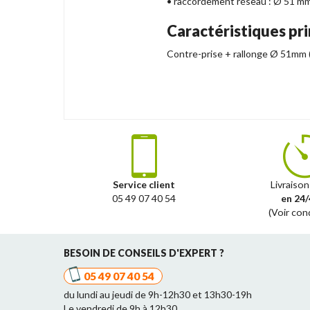
• raccordement réseau : Ø 51 m
Caractéristiques pri
Contre-prise + rallonge Ø 51mm (+ 
Service client
Livraison
05 49 07 40 54
en 24/
(Voir con
BESOIN DE CONSEILS D'EXPERT ?
05 49 07 40 54
du lundi au jeudi de 9h-12h30 et 13h30-19h
Le vendredi de 9h à 12h30