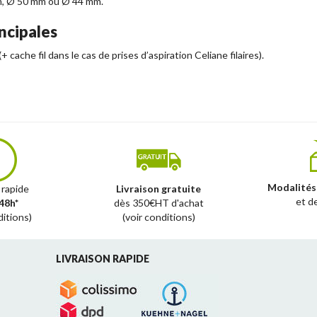
m, Ø 50 mm ou Ø 44 mm.
ncipales
cache fil dans le cas de prises d’aspiration Celiane filaires).
Modalités
 rapide
Livraison gratuite
et d
48h*
dès 350€HT d'achat
ditions)
(voir conditions)
LIVRAISON RAPIDE