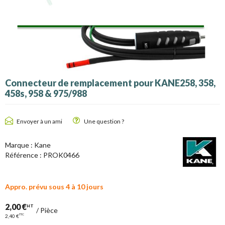
Connecteur de remplacement pour KANE258, 358,
458s, 958 & 975/988
Envoyer à un ami
Une question ?
Marque :
Kane
Référence :
PROK0466
Appro. prévu sous 4 à 10 jours
2,00 €
HT
/
Pièce
TTC
2,40 €