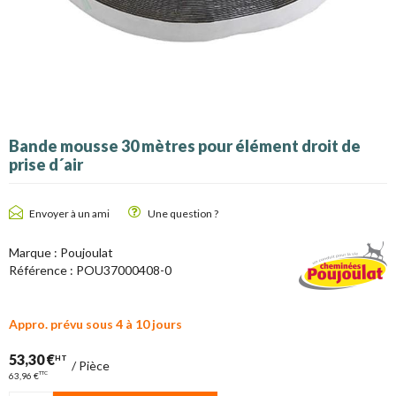
Bande mousse 30 mètres pour élément droit de
prise d´air
Envoyer à un ami
Une question ?
Marque :
Poujoulat
Référence :
POU37000408-0
Appro. prévu sous 4 à 10 jours
53,30 €
HT
/
Pièce
TTC
63,96 €