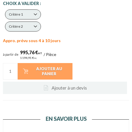
CHOIX A VALIDER :
Critère 1
Critère 2
Appro. prévu sous 4 à 10 jours
995,76 €
HT
/
Pièce
à partir de
1 194,91 €
TTC
AJOUTER AU
PANIER
Ajouter à un devis
EN SAVOIR PLUS