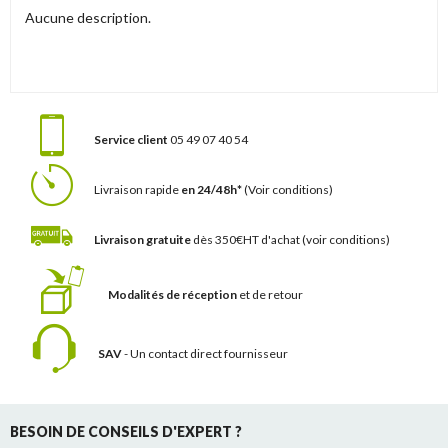
Aucune description.
Service client
05 49 07 40 54
Livraison rapide
en 24/48h*
(Voir conditions)
Livraison gratuite
dès 350€HT d'achat
(voir conditions)
Modalités de réception
et de retour
SAV
- Un contact
direct fournisseur
BESOIN DE CONSEILS D'EXPERT ?