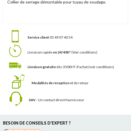
Collier de serrage démontable pour tuyau de soudage.
Service client
05 49 07 40 54
Livraison rapide
en 24/48h*
(Voir conditions)
Livraison gratuite
dès 350€HT d'achat
(voir conditions)
Modalités de réception
et de retour
SAV
- Un contact
direct fournisseur
BESOIN DE CONSEILS D'EXPERT ?