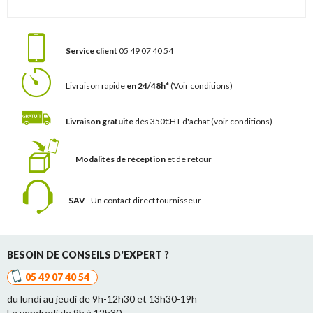
Service client
05 49 07 40 54
Livraison rapide
en 24/48h*
(Voir conditions)
Livraison gratuite
dès 350€HT d'achat
(voir conditions)
Modalités de réception
et de retour
SAV
- Un contact
direct fournisseur
BESOIN DE CONSEILS D'EXPERT ?
05 49 07 40 54
du lundi au jeudi de 9h-12h30 et 13h30-19h
Le vendredi de 9h à 12h30