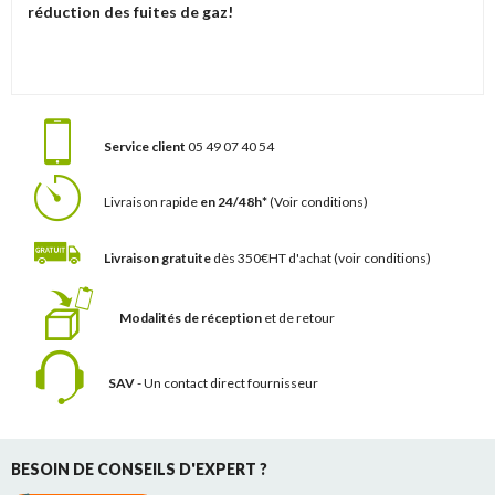
réduction des fuites de gaz!
Service client
05 49 07 40 54
Livraison rapide
en 24/48h*
(Voir conditions)
Livraison gratuite
dès 350€HT d'achat
(voir conditions)
Modalités de réception
et de retour
SAV
- Un contact
direct fournisseur
BESOIN DE CONSEILS D'EXPERT ?