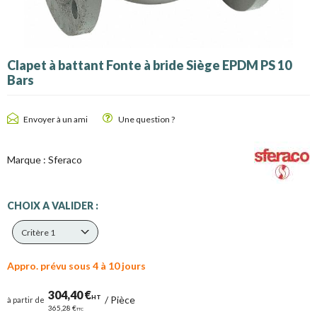
Clapet à battant Fonte à bride Siège EPDM PS 10
Bars
Envoyer à un ami
Une question ?
Marque :
Sferaco
CHOIX A VALIDER :
Critère 1
Appro. prévu sous 4 à 10 jours
304,40 €
HT
/
Pièce
à partir de
365,28 €
TTC