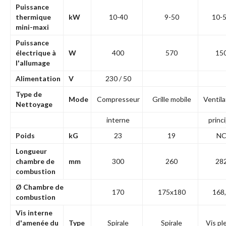
Puissance
thermique
kW
10-40
9-50
10-
mini-maxi
Puissance
électrique à
W
400
570
15
l'allumage
Alimentation
V
230 / 50
Type de
Mode
Compresseur
Grille mobile
Ventil
Nettoyage
interne
princi
Poids
kG
23
19
N
Longueur
chambre de
mm
300
260
28
combustion
Ø Chambre de
170
175x180
168
combustion
Vis interne
d'amenée du
Type
Spirale
Spirale
Vis pl