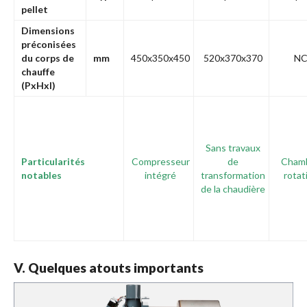
pellet
Dimensions
préconisées
du corps de
mm
450x350x450
520x370x370
N
chauffe
(PxHxl)
Sans travaux
Particularités
Compresseur
de
Cham
notables
intégré
transformation
rotat
de la chaudière
V. Quelques atouts importants