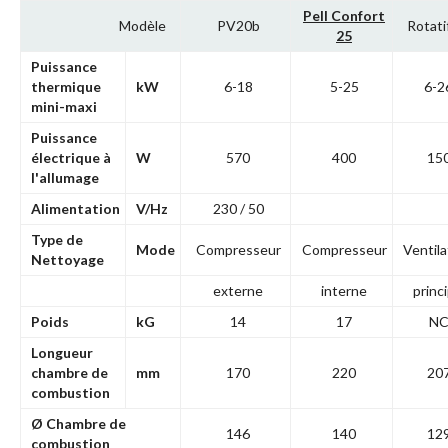
Pell Confort
Modèle
PV20b
Rotati
25
Puissance
thermique
kW
6-18
5-25
6-2
mini-maxi
Puissance
électrique à
W
570
400
15
l'allumage
Alimentation
V/Hz
230 / 50
Type de
Mode
Compresseur
Compresseur
Ventil
Nettoyage
externe
interne
princi
Poids
kG
14
17
N
Longueur
chambre de
mm
170
220
20
combustion
Ø Chambre de
146
140
12
combustion