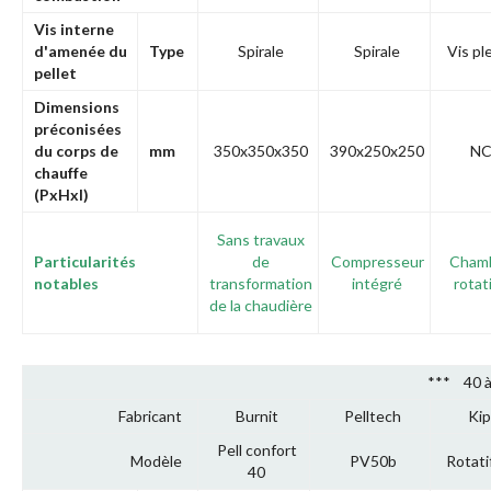
Vis interne
d'amenée du
Type
Spirale
Spirale
Vis pl
pellet
Dimensions
préconisées
du corps de
mm
350x350x350
390x250x250
N
chauffe
(PxHxl)
Sans travaux
Particularités
de
Compresseur
Cham
notables
transformation
intégré
rotat
de la chaudière
*** 40 
Fabricant
Burnit
Pelltech
Kip
Pell confort
Modèle
PV50b
Rotati
40