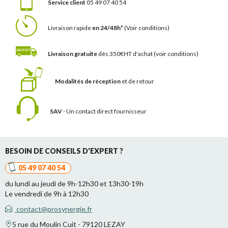
Service client
05 49 07 40 54
Livraison rapide
en 24/48h*
(Voir conditions)
Livraison gratuite
dès 350€HT d'achat
(voir conditions)
Modalités de réception
et de retour
SAV
- Un contact
direct fournisseur
BESOIN DE CONSEILS D'EXPERT ?
05 49 07 40 54
du lundi au jeudi de 9h-12h30 et 13h30-19h
Le vendredi de 9h à 12h30
contact@prosynergie.fr
5 rue du Moulin Cuit - 79120 LEZAY