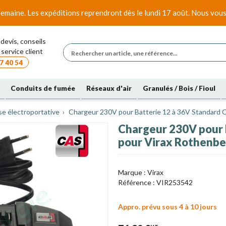
emaine. Les expéditions reprendront dès le lundi 17 août. Nous vous
devis, conseils
service client
7 40 54
Conduits de fumée
Réseaux d'air
Granulés / Bois / Fioul
se électroportative
Chargeur 230V pour Batterie 12 à 36V Standard 
Chargeur 230V pour 
pour Virax Rothenbe
Marque :
Virax
Référence :
VIR253542
Appro. prévu sous 4 à 10 jours