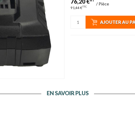
76,20 €
HT
/
Pièce
TTC
91,44 €
AJOUTER AU P
EN SAVOIR PLUS