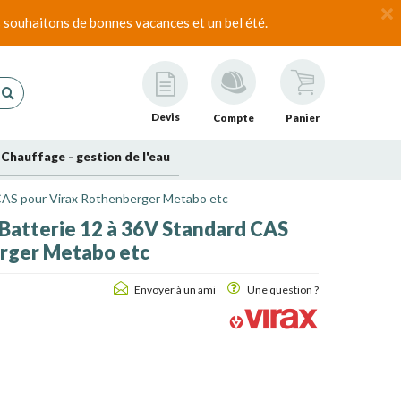
 souhaitons de bonnes vacances et un bel été.
Devis
Compte
Panier
Chauffage - gestion de l'eau
CAS pour Virax Rothenberger Metabo etc
Batterie 12 à 36V Standard CAS
rger Metabo etc
Envoyer à un ami
Une question ?