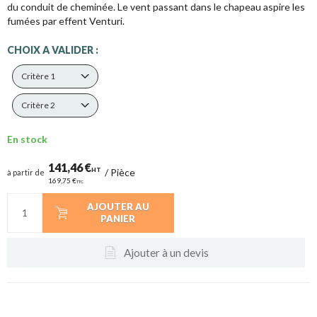
du conduit de cheminée. Le vent passant dans le chapeau aspire les
fumées par effent Venturi.
CHOIX A VALIDER :
Critère 1
Critère 2
En stock
141,46 €
HT
/
Pièce
à partir de
169,75 €
TTC
AJOUTER AU
PANIER
Ajouter à un devis