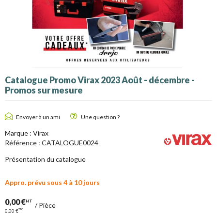
Catalogue Promo Virax 2023 Août - décembre -
Promos sur mesure
Envoyer à un ami
Une question ?
Marque :
Virax
Référence :
CATALOGUE0024
Présentation du catalogue
Appro. prévu sous 4 à 10 jours
0,00 €
HT
/
Pièce
TTC
0,00 €