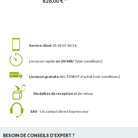
826,00 €
Service client
05 49 07 40 54
Livraison rapide
en 24/48h*
(Voir conditions)
Livraison gratuite
dès 350€HT d'achat
(voir conditions)
Modalités de réception
et de retour
SAV
- Un contact
direct fournisseur
BESOIN DE CONSEILS D'EXPERT ?