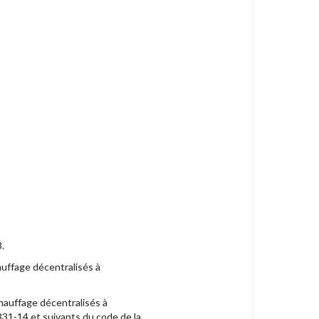
.
hauffage décentralisés à
 chauffage décentralisés à
1331-14 et suivants du code de la