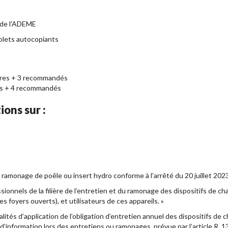
de l'ADEME
olets autocopiants
ires + 3 recommandés
s + 4 recommandés
ions sur :
 ramonage de poêle ou insert hydro conforme à l’arrêté du 20 juillet 2023
sionnels de la filière de l’entretien et du ramonage des dispositifs de c
 foyers ouverts), et utilisateurs de ces appareils. »
dalités d’application de l’obligation d’entretien annuel des dispositifs de
 d’information lors des entretiens ou ramonages, prévue par l’article R. 