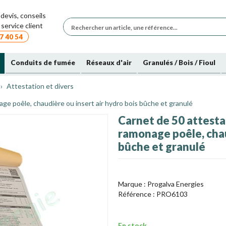
devis, conseils
service client
7 40 54
Conduits de fumée
Réseaux d'air
Granulés / Bois / Fioul
Attestation et divers
ge poêle, chaudière ou insert air hydro bois bûche et granulé
Carnet de 50 attesta
ramonage poêle, chau
bûche et granulé
Marque :
Progalva Energies
Référence :
PRO6103
En stock