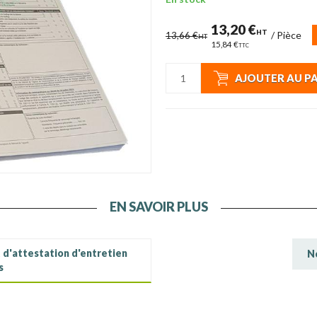
13,20 €
HT
/
Pièce
13,66 €
HT
15,84 €
TTC
AJOUTER AU P
EN SAVOIR PLUS
 d'attestation d'entretien
N
s