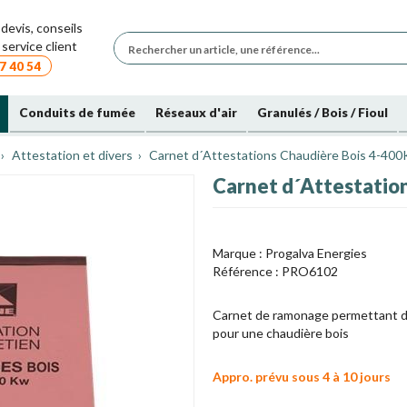
devis, conseils
service client
7 40 54
Conduits de fumée
Réseaux d'air
Granulés / Bois / Fioul
Attestation et divers
Carnet d´Attestations Chaudière Bois 4-40
Carnet d´Attestatio
Marque :
Progalva Energies
Référence :
PRO6102
Carnet de ramonage permettant de
pour une chaudière bois
Appro. prévu sous 4 à 10 jours