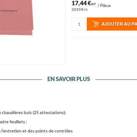
17,44 €
HT
/
Pièce
20,93 €
TTC
AJOUTER AU P
EN SAVOIR PLUS
 chaudières bois (25 attestations):
re feuillets :
de l'entretien et des points de contrôles