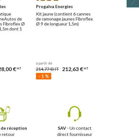
ies
Progalva Energies
Progalva Energie
atique
Kit jaune (contient 6 cannes
Kit Mauve Automa
nneAutos de
de ramonage jaunes Fibroflex
(contient 6 Cann
 Fibroflex Ø
Ø 9 de longueur 1,5m)
ramonage mauve à
1,5m dont 1
Ø 20 de longueur 
1 porteuse + câbl
départ)
à partir de
à partir de
28,00 €
212,63 €
485
214,77 €
HT
514,21 €
HT
HT
HT
-
1
%
-
6
%
 de réception
SAV
- Un contact
e retour
direct fournisseur