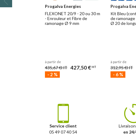
Progalva Energies
Progalva Ene
FLEXONET 20/9 - 20 ou 30 m
Kit Bleu (con
- Enrouleur et Fibre de
de ramonage 
ramonage Ø 9 mm
Ø 20 de long
à partir de
à partir de
427,50 €
435,67 €
HT
312,95 €
HT
HT
-
2
%
-
6
%
Service client
Livraison
05 49 07 40 54
en 24/