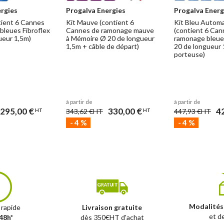
rgies
Progalva Energies
Progalva Energ
tient 6 Cannes
Kit Mauve (contient 6
Kit Bleu Autom
bleues Fibroflex
Cannes de ramonage mauve
(contient 6 Ca
ueur 1,5m)
à Mémoire Ø 20 de longueur
ramonage bleues
1,5m + câble de départ)
20 de longueur 
porteuse)
à partir de
à partir de
295,00 €
330,00 €
4
343,62 €
HT
447,93 €
HT
HT
HT
-
4
%
-
4
%
Modalités
 rapide
Livraison gratuite
et d
48h*
dès 350€HT d'achat