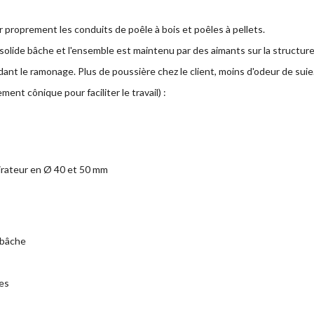
r proprement les conduits de poêle à bois et poêles à pellets.
olide bâche et l'ensemble est maintenu par des aimants sur la structure
dant le ramonage. Plus de poussière chez le client, moins d'odeur de suie
ent cônique pour faciliter le travail) :
irateur en Ø 40 et 50 mm
 bâche
es