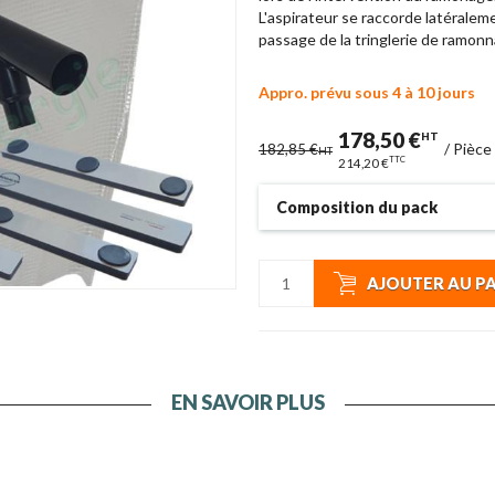
L'aspirateur se raccorde latéralem
passage de la tringlerie de ramonn
Appro. prévu sous 4 à 10 jours
178,50 €
HT
/
Pièce
182,85 €
HT
TTC
214,20 €
Composition du pack
AJOUTER AU P
EN SAVOIR PLUS