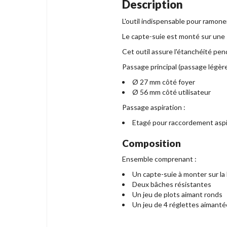
Description
L'outil indispensable pour ramone
Le capte-suie est monté sur une s
Cet outil assure l'étanchéité pen
Passage principal (passage légèrem
Ø 27 mm côté foyer
Ø 56 mm côté utilisateur
Passage aspiration :
Etagé pour raccordement asp
Composition
Ensemble comprenant :
Un capte-suie à monter sur la
Deux bâches résistantes
Un jeu de plots aimant ronds
Un jeu de 4 réglettes aimanté