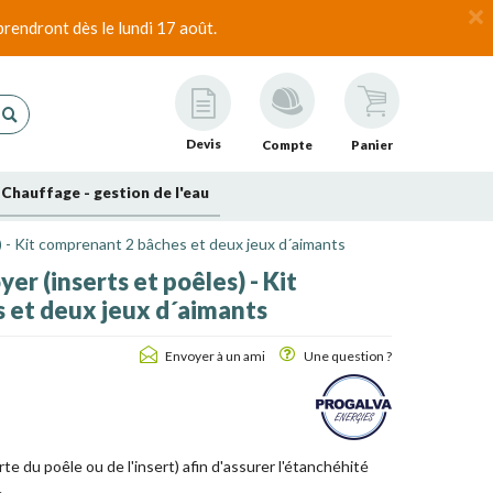
rendront dès le lundi 17 août.
Devis
Compte
Panier
Chauffage - gestion de l'eau
s) - Kit comprenant 2 bâches et deux jeux d´aimants
er (inserts et poêles) - Kit
 et deux jeux d´aimants
Envoyer à un ami
Une question ?
te du poêle ou de l'insert) afin d'assurer l'étanchéhité
.