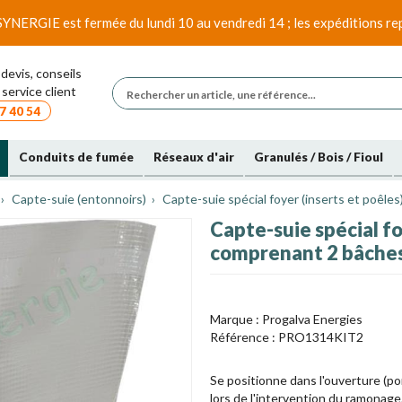
SYNERGIE est fermée du lundi 10 au vendredi 14 ; les expéditions rep
devis, conseils
service client
7 40 54
Conduits de fumée
Réseaux d'air
Granulés / Bois / Fioul
Capte-suie (entonnoirs)
Capte-suie spécial foyer (inserts et poêle
Capte-suie spécial foy
comprenant 2 bâches
Marque :
Progalva Energies
Référence :
PRO1314KIT2
Se positionne dans l'ouverture (por
lors de l'intervention du ramonage