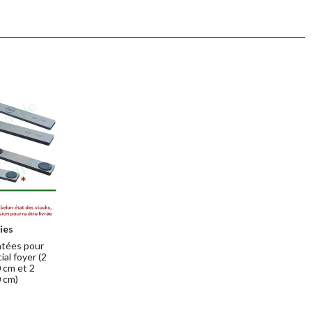
ies
ntées pour
al foyer (2
 cm et 2
 cm)