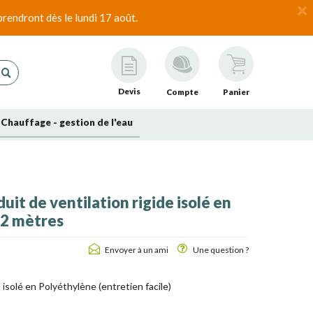
rendront dès le lundi 17 août.
Devis
Compte
Panier
Chauffage - gestion de l'eau
it de ventilation rigide isolé en
 2 mètres
Envoyer à un ami
Une question ?
t isolé en Polyéthylène (entretien facile)