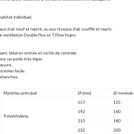
abitat individuel.
x d'air neuf et rejeté, ou aux réseaux d'air soufflé et repris.
 ventilation Double Flux et T.Flow hygro.
nt, idéal en entrée et sortie de centrale.
our un poids très léger.
 œuvre.
tretien facile.
 étanches.
Matériau principal
Ø (mm)
Ø nominal 
157
125
192
160
Polyéthylène
212
180
232
200