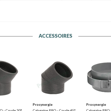
ACCESSOIRES
Prosynergie
Prosynergie
O - Coude 30°
Calogaine PRO - Coude 45°
Calogaine PRO 