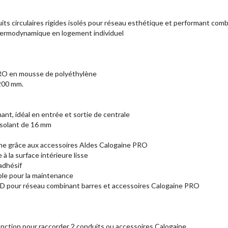
s circulaires rigides isolés pour réseau esthétique et performant comb
hermodynamique en logement individuel
PRO en mousse de polyéthylène
 200 mm.
nt, idéal en entrée et sortie de centrale
 isolant de 16 mm
he grâce aux accessoires Aldes Calogaine PRO
à la surface intérieure lisse
 adhésif
le pour la maintenance
e D pour réseau combinant barres et accessoires Calogaine PRO
jonction pour raccorder 2 conduits ou accessoires Calogaine.