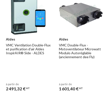
Aldes
Aldes
VMC Ventilation Double-Flux
VMC Double-Flux -
et purification d'air Aldes
Motoventilateur Microwatt
InspirAIR® Side - ALDES
Modulo Autoréglable
(anciennement dee Fly)
à partir de
à partir de
2 491,32 €
1 601,40 €
HT
HT