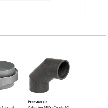
Prosynergie
- Raccord
Calogaine PRO - Coude 90°