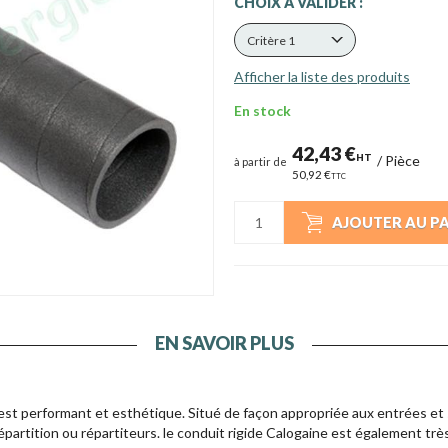
CHOIX A VALIDER :
Critère 1
Afficher la liste des produits
En stock
42,43 €
HT
/
Pièce
à partir de
50,92 €
TTC
AJOUTER AU P
EN SAVOIR PLUS
e est performant et esthétique. Situé de façon appropriée aux entrées e
répartition ou répartiteurs. le conduit rigide Calogaine est également trè