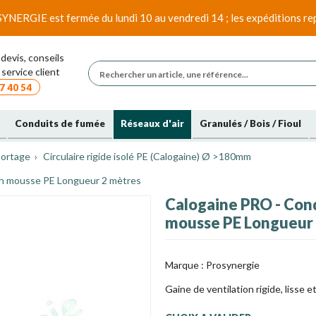
SYNERGIE est fermée du lundi 10 au vendredi 14 ; les expéditions rep
devis, conseils
service client
7 40 54
Conduits de fumée
Réseaux d'air
Granulés / Bois / Fioul
portage
Circulaire rigide isolé PE (Calogaine) Ø >180mm
é en mousse PE Longueur 2 mètres
Calogaine PRO - Condu
mousse PE Longueur
Marque :
Prosynergie
Gaine de ventilation rigide, lisse e