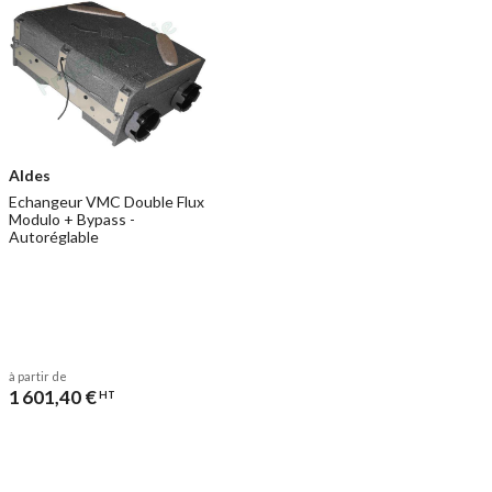
Aldes
Echangeur VMC Double Flux
Modulo + Bypass -
Autoréglable
à partir de
1 601,40 €
HT