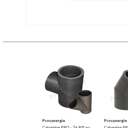
Prosynergie
Prosynergie
Calogaine PRO - Té 90° ou
Calogaine PR