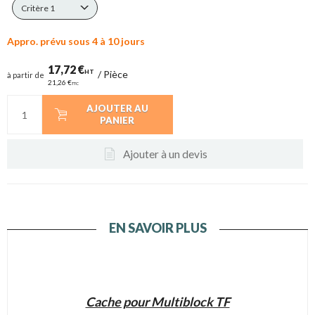
Critère 1
Appro. prévu sous 4 à 10 jours
17,72 €
HT
/
Pièce
à partir de
21,26 €
TTC
AJOUTER AU
PANIER
Ajouter à un devis
EN SAVOIR PLUS
Cache pour Multiblock TF