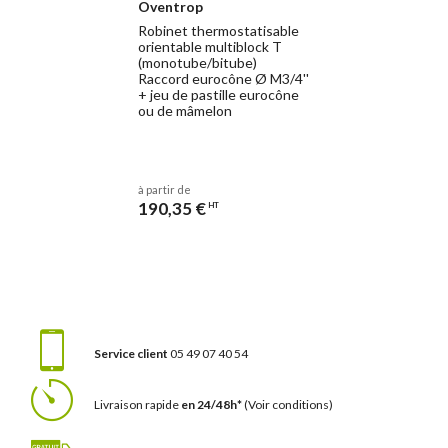
Oventrop
Robinet thermostatisable
orientable multiblock T
(monotube/bitube)
Raccord eurocône Ø M3/4''
+ jeu de pastille eurocône
ou de mâmelon
à partir de
190,35 €
HT
Service client
05 49 07 40 54
Livraison rapide
en 24/48h*
(Voir conditions)