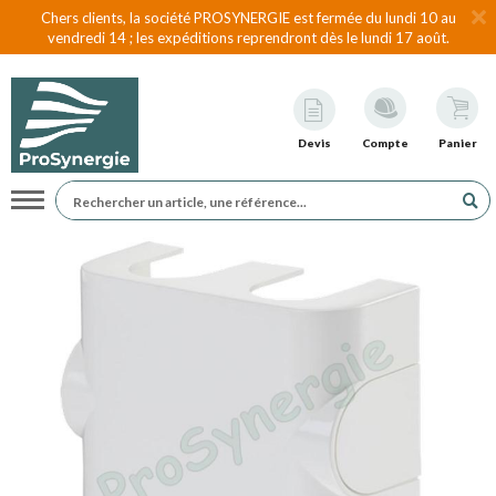
Chers clients, la société PROSYNERGIE est fermée du lundi 10 au
vendredi 14 ; les expéditions reprendront dès le lundi 17 août.
Devis
Compte
Panier
Navigation