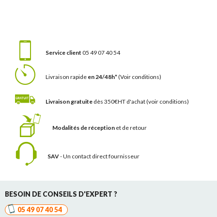
Service client
05 49 07 40 54
Livraison rapide
en 24/48h*
(Voir conditions)
Livraison gratuite
dès 350€HT d'achat
(voir conditions)
Modalités de réception
et de retour
SAV
- Un contact
direct fournisseur
BESOIN DE CONSEILS D'EXPERT ?
05 49 07 40 54