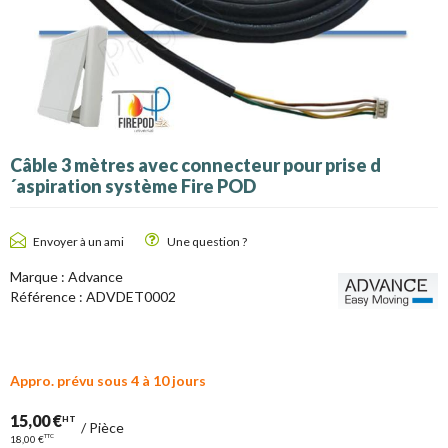
Câble 3 mètres avec connecteur pour prise d
´aspiration système Fire POD
Envoyer à un ami
Une question ?
Marque :
Advance
Référence :
ADVDET0002
Appro. prévu sous 4 à 10 jours
15,00 €
HT
/
Pièce
TTC
18,00 €