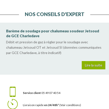
NOS CONSEILS D'EXPERT
Barème de soudage pour chalumeau soudeur Jetsoud
de GCE Charledave
Débit et pression de gaz à régler pour le soudage avec
chalumeau Jetsoud OT et Jetsoud SI (données communiquées
par GCE Charledave, à titre indicatif)
Lire la suite
Service client
05 49 07 40 54
Livraison rapide
en 24/48h*
(Voir conditions)