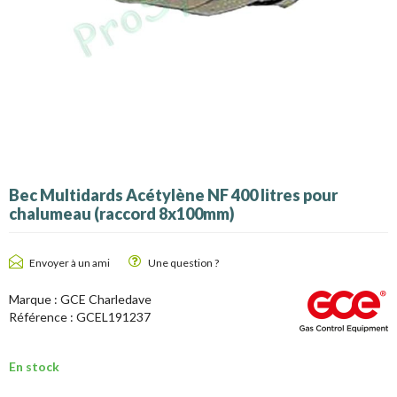
Bec Multidards Acétylène NF 400 litres pour
chalumeau (raccord 8x100mm)
Envoyer à un ami
Une question ?
Marque :
GCE Charledave
Référence :
GCEL191237
En stock