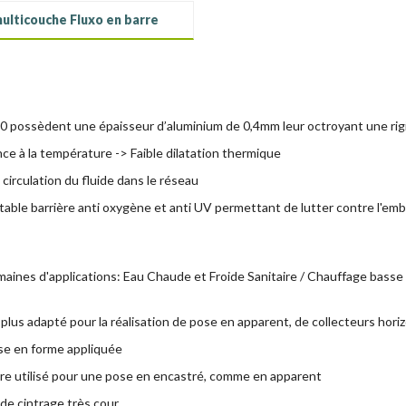
ulticouche Fluxo en barre
0 possèdent une épaisseur d’aluminium de 0,4mm leur octroyant une rigi
ce à la température -> Faible dilatation thermique
circulation du fluide dans le réseau
itable barrière anti oxygène et anti UV permettant de lutter contre l'e
ines d'applications: Eau Chaude et Froide Sanitaire / Chauffage basse 
plus adapté pour la réalisation de pose en apparent, de collecteurs ho
mise en forme appliquée
être utilisé pour une pose en encastré, comme en apparent
 de cintrage très cour