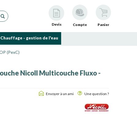
Devis
Compte
Panier
Chauffage - gestion de l'eau
ROP (PexC)
ouche Nicoll Multicouche Fluxo -
Envoyer à un ami
Une question ?