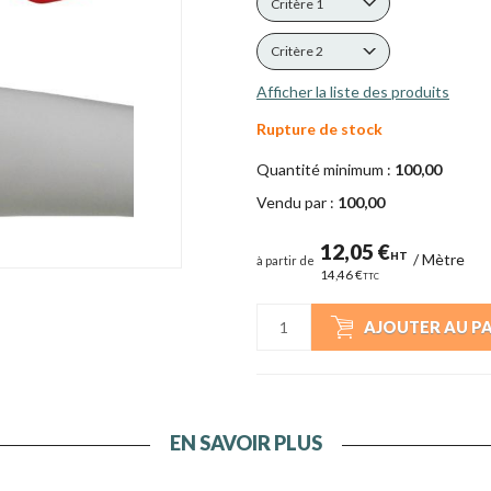
Critère 1
Critère 2
Afficher la liste des produits
Rupture de stock
Quantité minimum :
100,00
Vendu par :
100,00
12,05 €
HT
/
Mètre
à partir de
14,46 €
TTC
AJOUTER AU P
EN SAVOIR PLUS