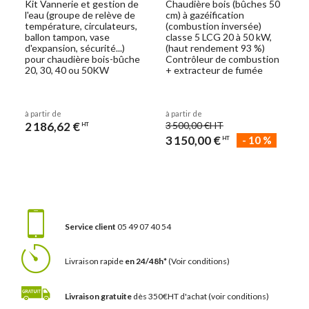
Kit Vannerie et gestion de
Chaudière bois (bûches 50
l'eau (groupe de relève de
cm) à gazéification
température, circulateurs,
(combustion inversée)
ballon tampon, vase
classe 5 LCG 20 à 50 kW,
d'expansion, sécurité...)
(haut rendement 93 %)
pour chaudière bois-bûche
Contrôleur de combustion
20, 30, 40 ou 50KW
+ extracteur de fumée
à partir de
à partir de
2 186,62 €
3 500,00 €
HT
HT
3 150,00 €
-
10
%
HT
Service client
05 49 07 40 54
Livraison rapide
en 24/48h*
(Voir conditions)
Livraison gratuite
dès 350€HT d'achat
(voir conditions)