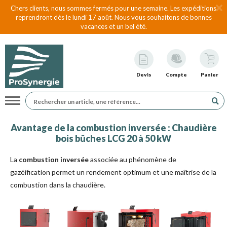
Chers clients, nous sommes fermés pour une semaine. Les expéditions
reprendront dès le lundi 17 août. Nous vous souhaitons de bonnes
vacances et un bel été.
Devis
Compte
Panier
Navigation
Avantage de la combustion inversée : Chaudière
bois bûches LCG 20 à 50 kW
La
combustion inversée
associée au phénomène de
gazéification permet un rendement optimum et une maîtrise de la
combustion dans la chaudière.