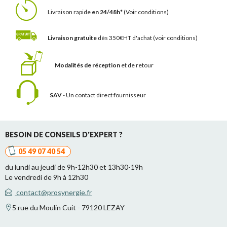
Livraison rapide
en 24/48h*
(Voir conditions)
Livraison gratuite
dès 350€HT d'achat
(voir conditions)
Modalités de réception
et de retour
SAV
- Un contact
direct fournisseur
BESOIN DE CONSEILS D'EXPERT ?
05 49 07 40 54
du lundi au jeudi de 9h-12h30 et 13h30-19h
Le vendredi de 9h à 12h30
contact@prosynergie.fr
5 rue du Moulin Cuit - 79120 LEZAY