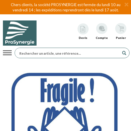
Chers clients, la société PROSYNERGIE est fermée du lundi 10 au
vendredi 14 ; les expéditions reprendront dès le lundi 17 août.
Devis
Compte
Panier
Navigation