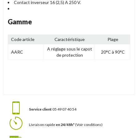
Contact inverseur 16 (2,5) A 250 V.
Gamme
Code article
Caractéristique
Plage
A réglage sous le capot
AARC
20°C à 90°C
de protection
Service client
05 49 07 40 54
Livraison rapide
en 24/48h*
(Voir conditions)