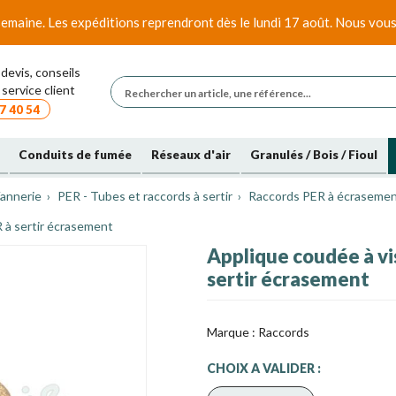
emaine. Les expéditions reprendront dès le lundi 17 août. Nous vous
devis, conseils
service client
7 40 54
Conduits de fumée
Réseaux d'air
Granulés / Bois / Fioul
annerie
PER - Tubes et raccords à sertir
Raccords PER à écrasement
R à sertir écrasement
Applique coudée à vis
sertir écrasement
Marque :
Raccords
CHOIX A VALIDER :