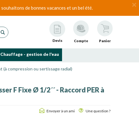
 souhaitons de bonnes vacances et un bel été.
Devis
Compte
Panier
Chauffage - gestion de l'eau
 (à compression ou sertissage radial)
ser F Fixe Ø 1/2´´ - Raccord PER à
Envoyer à un ami
Une question ?