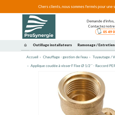
Chers clients, nous sommes fermés pour une s
Demande d'infos, 
Contactez notre 
05 49 0
Outillage installateurs
Ramonage / Entretien
Accueil
Chauffage - gestion de l'eau
Tuyautage / V
Applique coudée à visser F Fixe Ø 1/2´´ - Raccord PE