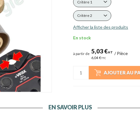
Critère 1
Critère 2
Afficher la liste des produits
En stock
5,03 €
HT
/
Pièce
à partir de
6,04 €
TTC
AJOUTER AU P
EN SAVOIR PLUS