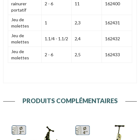
rainurer
2 - 6
11
162400
portatif
Jeu de
1
2,3
162431
molettes
Jeu de
1.1/4 - 1.1/2
2,4
162432
molettes
Jeu de
2 - 6
2,5
162433
molettes
PRODUITS COMPLÉMENTAIRES